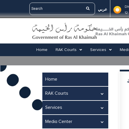
Dh
عربي
12
Home
RAK Courts
Services
Medi
Home
RAK Courts
Services
Media Center