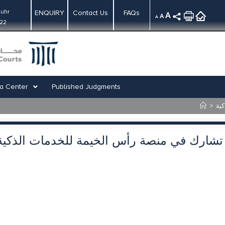
uhr
ENQUIRY
Contact Us
FAQs
A
A
A
:22
a Center
Published Judgments
>
ية
تشارك في منصة رأس الخيمة للخدمات الذكية