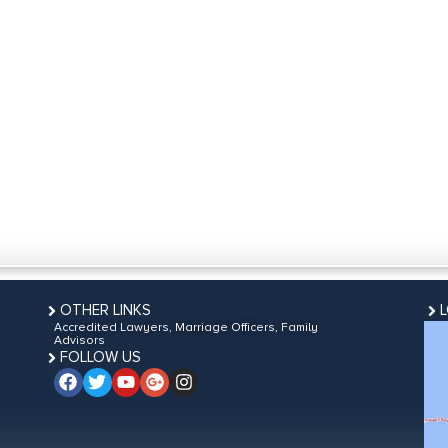
OTHER LINKS
Accredited Lawyers, Marriage Officers, Family
Advisors
FOLLOW US