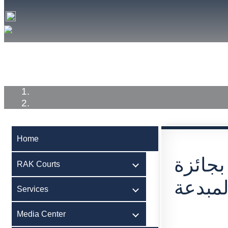
Home
RAK Courts
Services
Medi
Home
بجائزة
RAK Courts
لمبدعة
Services
Media Center