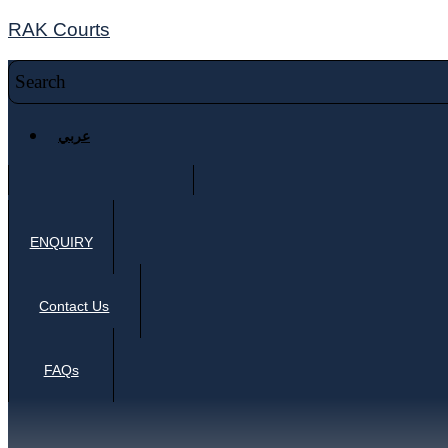
RAK Courts
عربي
ENQUIRY
Contact Us
FAQs