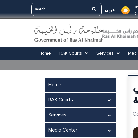
Dh
عربي
12
Home
RAK Courts
Services
Medi
ي
Home
RAK Courts
Oc
Services
Media Center