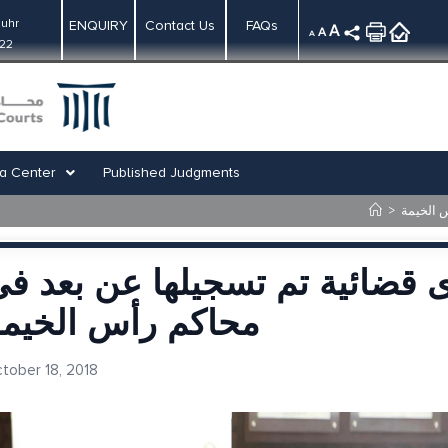
uhr
ENQUIRY
Contact Us
FAQs
A
A
A
:22
a Center
Published Judgments
>
ن 1500 دعوى قضائية تم تسجيلها عن بعد ف
محاكم رأس الخيمة
tober 18, 2018