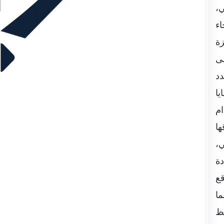
ي،
اء
زة
لى
دد
قضايا
تخدام
ها
ي،
دة
قع
ما
فظ