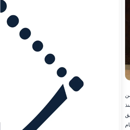
من
نذ
يق
ام