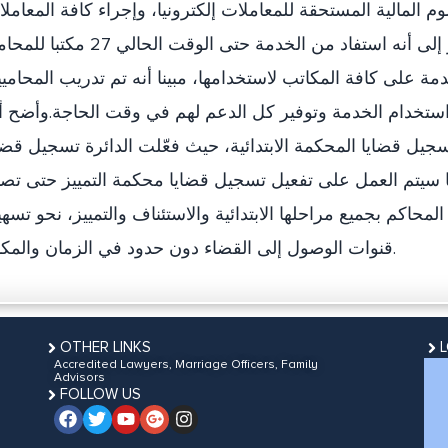
وم المالية المستحقة للمعاملات إلكترونيا، وإجراء كافة المعامل
التي تخص الخدمة في زمن قياسي.وأشار إلى أنه استفاد من الخدمة حتى الوقت الحالي 27 
ة على كافة المكاتب لاستخدامها، مبينا أنه تم تدريب المحامي
ستخدام الخدمة وتوفير كل الدعم لهم في وقت الحاجة.وأضح أ
جيل قضايا المحكمة الابتدائية، حيث فعّلت الدائرة تسجيل قضا
 سيتم العمل على تفعيل تسجيل قضايا محكمة التمييز حتى تص
محاكم بجميع مراحلها الابتدائية والاستئناف والتمييز، نحو تسه
قنوات الوصول إلى القضاء دون حدود في الزمان والمكان.
OTHER LINKS
Accredited Lawyers, Marriage Officers, Family
Advisors
FOLLOW US