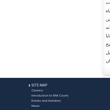
ات
مكتبا للمحاماة
ين
نه
يا
بح
يل
SITE MAP
Careers
Introduction to RAK Courts
Events and Activities
News