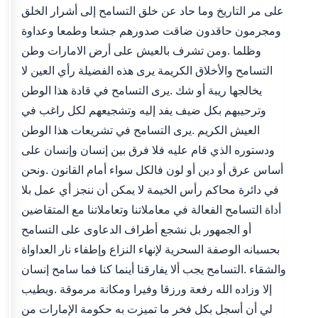
على مر التاريخ وما حاد عن خلق التسامح إلى أشرار الخلق
ومجرمون حاقدون ضاقت صدورهم جشعا وطمعا وعداوة
وظلما .ومن تشرف بالعيش على أرض الامارات وطن
التسامح والأخلاق الكريمة يرى هذه الفضيلة رأي العين لا
يخالجها ريبة أو شك .يرى التسامح في قادة هذا الوطن
وترحيبهم بكل ضيف يفد إليه وتشجيعهم لكل راغب في
العيش الكريم .يرى التسامح في تشريعات هذا الوطن
ودستوره الذي قام عليه فلا فرق بين إنسان وإنسان على
أساس عرق أو دين أو لون فالكل سواء أمام القانون .ونحن
في دائرة محاكم رأس الخيمة لا يمكن أن ننجز أي عمل بلا
أداة التسامح الفعالة في معاملاتنا وتعاملاتنا مع المتقاضين
أو الجمهور بل نشجع أطراف الدعاوى على التسامح
بحسبانه الوصفة السحرية لإنهاء النزاع وإطفاء نار العداواة
والشقاء .التسامح يجب ألا يفارقنا أينما كنا فما سامح إنسان
إلا وزاده الله رفعة ورزقا وفيرا ومكانة مرموقة .ويطيب
لي أن أسجل بكل فخر ما تميزت به حكومة الإمارات من