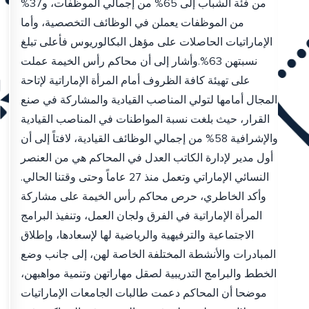
من فئة الشباب إلى 65% من إجمالي الموظفات، و37%
من الموظفات يعملن في الوظائف التخصصية، وأما
الإماراتيات الحاصلات على مؤهل البكالوريوس فأعلى تبلغ
نسبتهن 63%.وأشار إلى أن محاكم رأس الخيمة عملت
على تهيئة كافة الظروف أمام المرأة الإماراتية لإتاحة
المجال أمامها لتولي المناصب القيادية والمشاركة في صنع
القرار، حيث بلغت نسبة المواطنات في المناصب القيادية
والإشرافية 58% من إجمالي الوظائف القيادية، لافتاً إلى أن
أول مدير لإدارة الكاتب العدل في المحاكم هي من العنصر
النسائي الإماراتي وتعمل منذ 27 عاماً وحتى وقتنا الحالي.
وأكد الخاطري، حرص محاكم رأس الخيمة على مشاركة
المرأة الإماراتية في الفرق ولجان العمل، وتنفيذ البرامج
الاجتماعية والترفيهية والرياضية لها لإسعادها، وإطلاق
المبادرات والأنشطة المختلفة الخاصة لهن، إلى جانب وضع
الخطط والبرامج التدريبية لصقل مهاراتهن وتنمية مواهبهن،
موضحا أن المحاكم دعمت طالبات الجامعات الإماراتيات