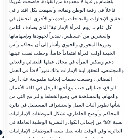
باهتمام ورعاية لا محدودة من القيادة، فأضحت شريكاً
فاعلاً في رفعة الوطن ونمائه، وأسهمت بكل اقتدار في
تحقيق الإنجازات والنجاحات واحدة تلو الأخرى، لنحتفل في
كل عام بـ “يوم المرأة الإماراتية” الذي يصادف الثامن
والعشرين من أغسطس، تقديراً لجهودها وبإسهاماتها
ودورها المحوري والحيوي.وأشار إلى أن محاكم رأس
الخيمة أولت المرأة اهتماماً خاصاً، وجعلت نصب عينيها
دعم وتمكين المرأة في مجال عملها القضائي والعدلي
والمجتمعي، لتحقق ابنة الإمارات بذلك تميزاً لافتاً في العمل
القضائي، وصنعت بصمات إيجابية ملموسة على أرض
الواقع، جنبا إلى جنب مع أخيها الرجل في كافة الأعمال
والمهام، والمساهمة في وضع الخطط والبرامج التي من
شأنها تطوير آليات العمل واستشراف المستقبل في دائرة
المحاكم. وأوضح الخاطري، تشكل الموظفات الإماراتيات
نسبة 81% من إجمالي الكوادر البشرية الوطنية العاملة في
الدائرة، وفي الوقت ذاته تصل نسبة الموظفات الإماراتيات